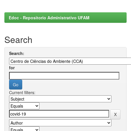
Edoc - Repositorio Administrativo UFAM
Search
Search:
for
Current filters: