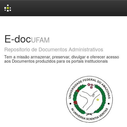
Skip
navigation
E-doc
UFAM
Repositorio de Documentos Administrativos
Tem a missão armazenar, preservar, divulgar e oferecer acesso
aos Documentos produzidos para os portais institucionais