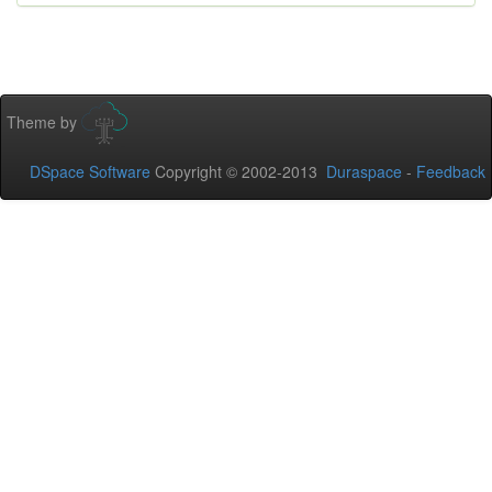
Theme by
DSpace Software
Copyright © 2002-2013
Duraspace
-
Feedback