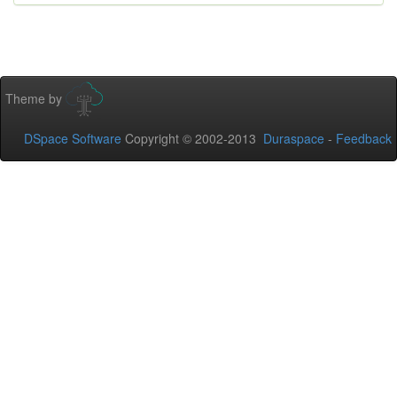
Theme by
DSpace Software
Copyright © 2002-2013
Duraspace
-
Feedback