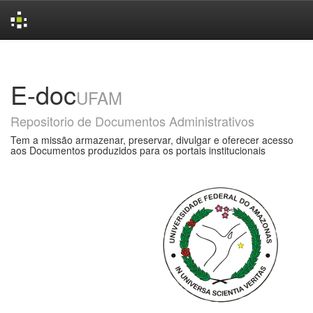
Skip
navigation
E-doc
UFAM
Repositorio de Documentos Administrativos
Tem a missão armazenar, preservar, divulgar e oferecer acesso
aos Documentos produzidos para os portais institucionais