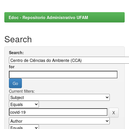
Edoc - Repositorio Administrativo UFAM
Search
Search:
for
Current filters: