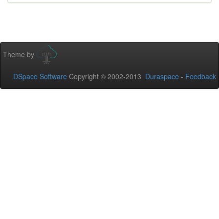
Theme by
DSpace Software
Copyright © 2002-2013
Duraspace
-
Feedback