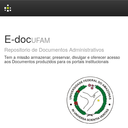
Skip
navigation
E-doc
UFAM
Repositorio de Documentos Administrativos
Tem a missão armazenar, preservar, divulgar e oferecer acesso
aos Documentos produzidos para os portais institucionais