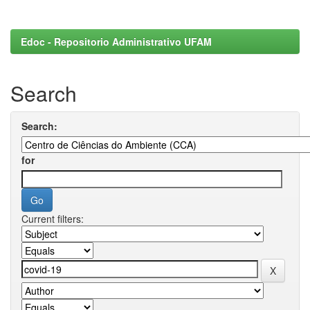
Edoc - Repositorio Administrativo UFAM
Search
Search:
for
Current filters: