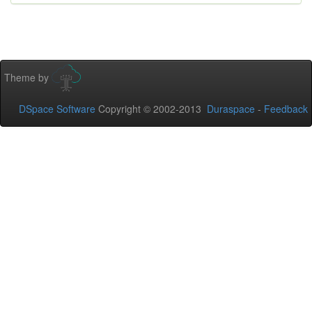
Theme by
DSpace Software
Copyright © 2002-2013
Duraspace
-
Feedback