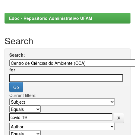
Edoc - Repositorio Administrativo UFAM
Search
Search:
for
Current filters: