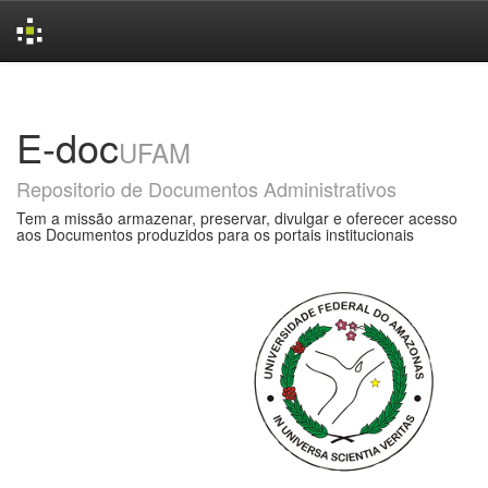
Skip
navigation
E-doc
UFAM
Repositorio de Documentos Administrativos
Tem a missão armazenar, preservar, divulgar e oferecer acesso
aos Documentos produzidos para os portais institucionais