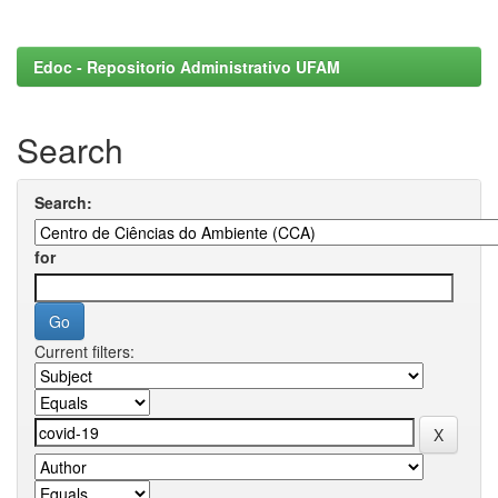
Edoc - Repositorio Administrativo UFAM
Search
Search:
for
Current filters: