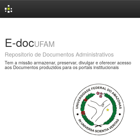
Skip
navigation
E-doc
UFAM
Repositorio de Documentos Administrativos
Tem a missão armazenar, preservar, divulgar e oferecer acesso
aos Documentos produzidos para os portais institucionais