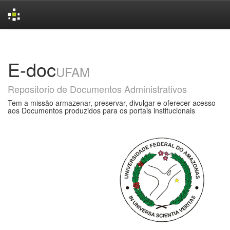
Skip
navigation
E-doc
UFAM
Repositorio de Documentos Administrativos
Tem a missão armazenar, preservar, divulgar e oferecer acesso
aos Documentos produzidos para os portais institucionais