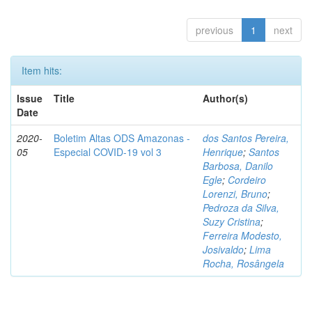
previous
1
next
Item hits:
Issue
Title
Author(s)
Date
2020-
Boletim Altas ODS Amazonas -
dos Santos Pereira,
05
Especial COVID-19 vol 3
Henrique
;
Santos
Barbosa, Danilo
Egle
;
Cordeiro
Lorenzi, Bruno
;
Pedroza da Silva,
Suzy Cristina
;
Ferreira Modesto,
Josivaldo
;
Lima
Rocha, Rosângela