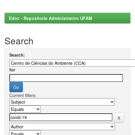
Edoc - Repositorio Administrativo UFAM
Search
Search:
for
Current filters: