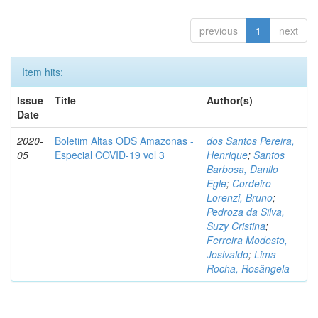
previous
1
next
Item hits:
Issue
Title
Author(s)
Date
2020-
Boletim Altas ODS Amazonas -
dos Santos Pereira,
05
Especial COVID-19 vol 3
Henrique
;
Santos
Barbosa, Danilo
Egle
;
Cordeiro
Lorenzi, Bruno
;
Pedroza da Silva,
Suzy Cristina
;
Ferreira Modesto,
Josivaldo
;
Lima
Rocha, Rosângela