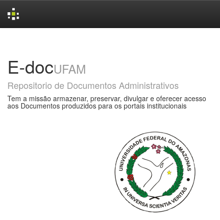
Skip
navigation
E-doc
UFAM
Repositorio de Documentos Administrativos
Tem a missão armazenar, preservar, divulgar e oferecer acesso
aos Documentos produzidos para os portais institucionais