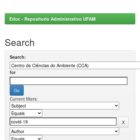
Edoc - Repositorio Administrativo UFAM
Search
Search:
for
Current filters: