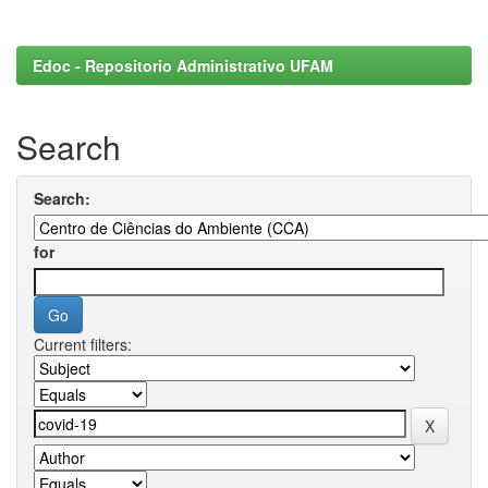
Edoc - Repositorio Administrativo UFAM
Search
Search:
for
Current filters: