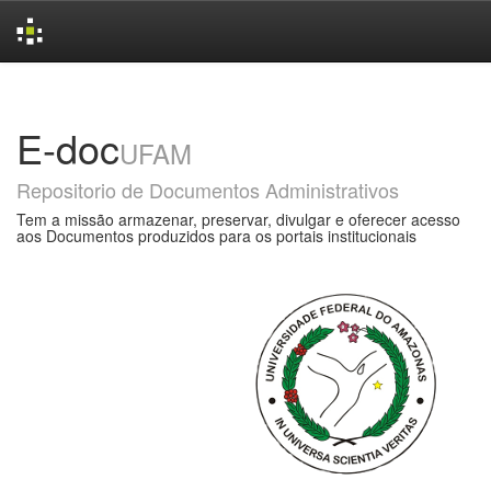
Skip
navigation
E-doc
UFAM
Repositorio de Documentos Administrativos
Tem a missão armazenar, preservar, divulgar e oferecer acesso
aos Documentos produzidos para os portais institucionais