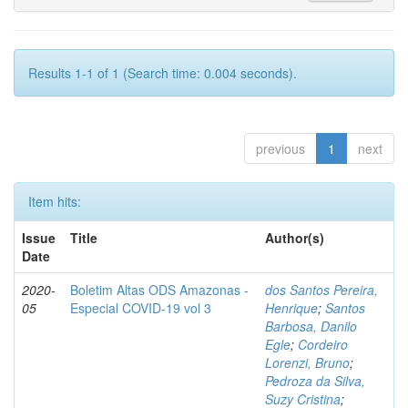
Results 1-1 of 1 (Search time: 0.004 seconds).
previous
1
next
Item hits:
Issue
Title
Author(s)
Date
2020-
Boletim Altas ODS Amazonas -
dos Santos Pereira,
05
Especial COVID-19 vol 3
Henrique
;
Santos
Barbosa, Danilo
Egle
;
Cordeiro
Lorenzi, Bruno
;
Pedroza da Silva,
Suzy Cristina
;