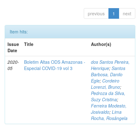
previous
1
next
Item hits:
Issue
Title
Author(s)
Date
2020-
Boletim Altas ODS Amazonas -
dos Santos Pereira,
05
Especial COVID-19 vol 3
Henrique
;
Santos
Barbosa, Danilo
Egle
;
Cordeiro
Lorenzi, Bruno
;
Pedroza da Silva,
Suzy Cristina
;
Ferreira Modesto,
Josivaldo
;
Lima
Rocha, Rosângela