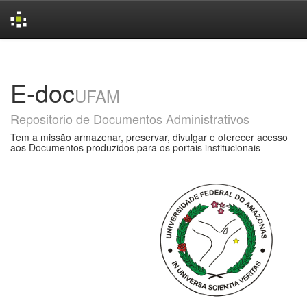
Skip
navigation
E-doc
UFAM
Repositorio de Documentos Administrativos
Tem a missão armazenar, preservar, divulgar e oferecer acesso
aos Documentos produzidos para os portais institucionais