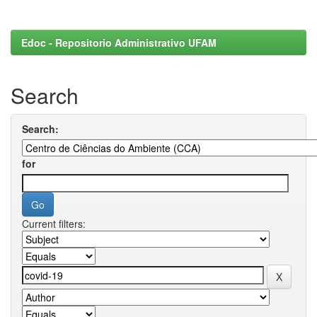
Edoc - Repositorio Administrativo UFAM
Search
Search:
for
Current filters: