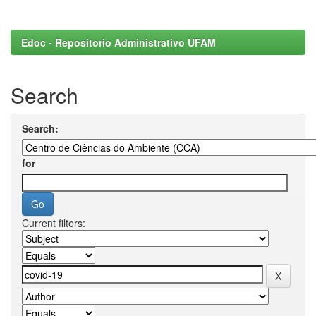
Edoc - Repositorio Administrativo UFAM
Search
Search:
for
Current filters: