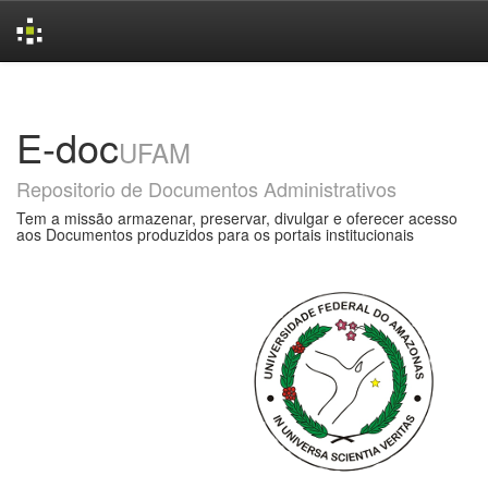
Skip
navigation
E-doc
UFAM
Repositorio de Documentos Administrativos
Tem a missão armazenar, preservar, divulgar e oferecer acesso
aos Documentos produzidos para os portais institucionais