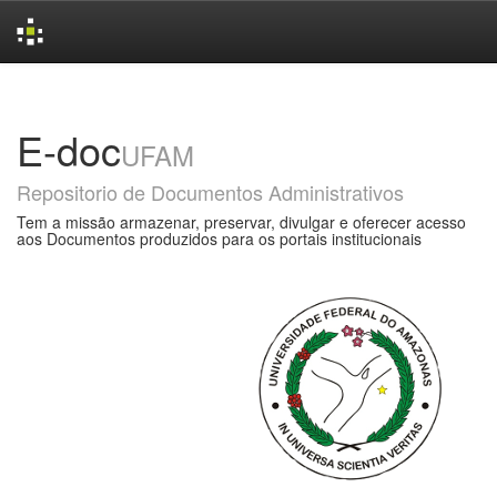
Skip
navigation
E-doc
UFAM
Repositorio de Documentos Administrativos
Tem a missão armazenar, preservar, divulgar e oferecer acesso
aos Documentos produzidos para os portais institucionais