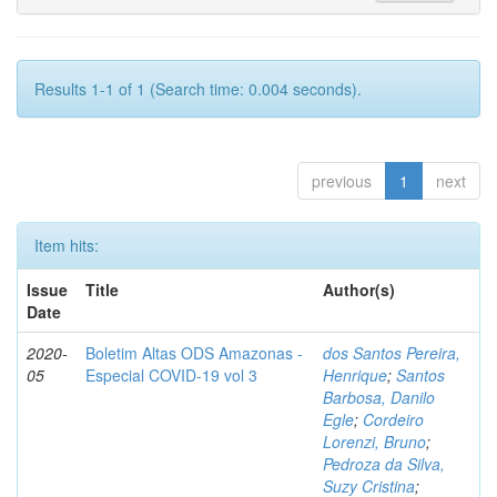
Results 1-1 of 1 (Search time: 0.004 seconds).
previous
1
next
Item hits:
Issue
Title
Author(s)
Date
2020-
Boletim Altas ODS Amazonas -
dos Santos Pereira,
05
Especial COVID-19 vol 3
Henrique
;
Santos
Barbosa, Danilo
Egle
;
Cordeiro
Lorenzi, Bruno
;
Pedroza da Silva,
Suzy Cristina
;