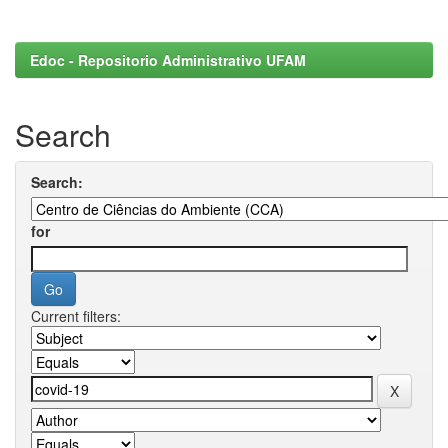
Edoc - Repositorio Administrativo UFAM
Search
Search:
for
Current filters: