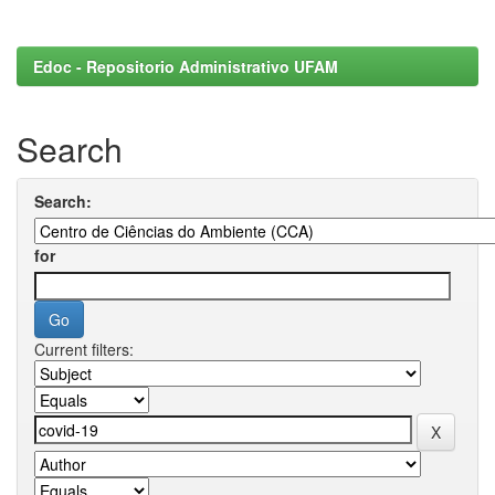
Edoc - Repositorio Administrativo UFAM
Search
Search:
for
Current filters: