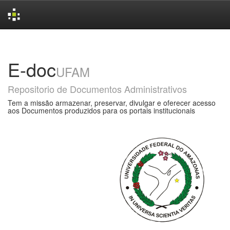
Skip
navigation
E-doc
UFAM
Repositorio de Documentos Administrativos
Tem a missão armazenar, preservar, divulgar e oferecer acesso
aos Documentos produzidos para os portais institucionais