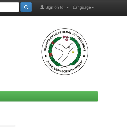
Sign on to:
Language