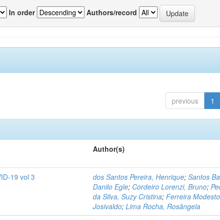
In order
Authors/record
previous
1
Author(s)
ID-19 vol 3
dos Santos Pereira, Henrique
;
Santos Ba
Danilo Egle
;
Cordeiro Lorenzi, Bruno
;
Pe
da Silva, Suzy Cristina
;
Ferreira Modesto
Josivaldo
;
Lima Rocha, Rosângela