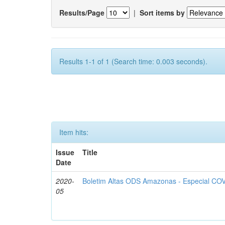
Results/Page
|
Sort items by
Results 1-1 of 1 (Search time: 0.003 seconds).
Item hits:
Issue
Title
Date
2020-
Boletim Altas ODS Amazonas - Especial COV
05