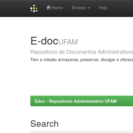
Home
Browse
Help
Skip
navigation
E-doc
UFAM
Repositorio de Documentos Administrativo
Tem a missão armazenar, preservar, divulgar e oferec
Edoc - Repositorio Administrativo UFAM
Search