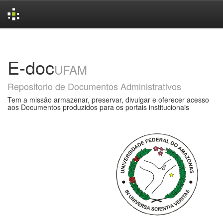
Skip
navigation
E-doc
UFAM
Repositorio de Documentos Administrativos
Tem a missão armazenar, preservar, divulgar e oferecer acesso
aos Documentos produzidos para os portais institucionais