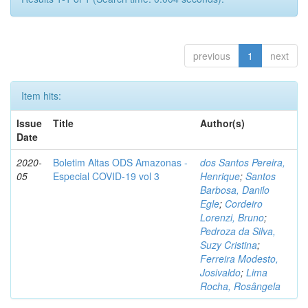
previous
1
next
Item hits:
Issue
Title
Author(s)
Date
2020-
Boletim Altas ODS Amazonas -
dos Santos Pereira,
05
Especial COVID-19 vol 3
Henrique
;
Santos
Barbosa, Danilo
Egle
;
Cordeiro
Lorenzi, Bruno
;
Pedroza da Silva,
Suzy Cristina
;
Ferreira Modesto,
Josivaldo
;
Lima
Rocha, Rosângela