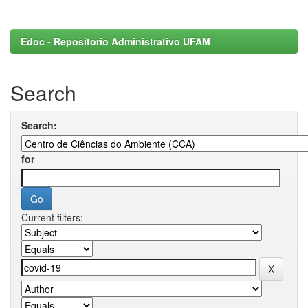
Edoc - Repositorio Administrativo UFAM
Search
Search:
for
Current filters: