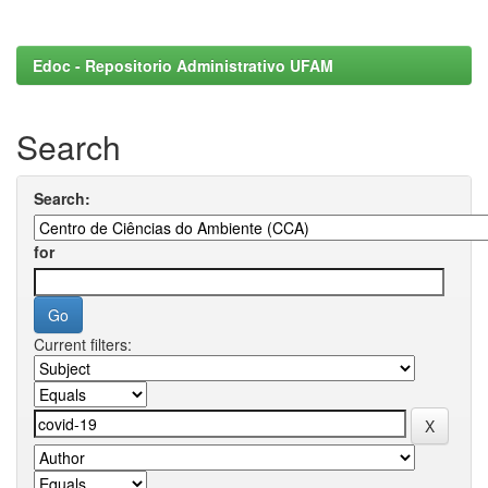
Edoc - Repositorio Administrativo UFAM
Search
Search:
for
Current filters: