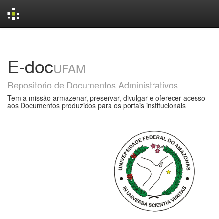
Skip
navigation
E-doc
UFAM
Repositorio de Documentos Administrativos
Tem a missão armazenar, preservar, divulgar e oferecer acesso
aos Documentos produzidos para os portais institucionais