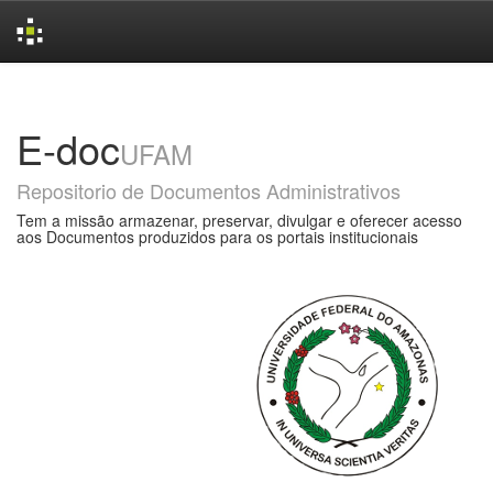
Skip
navigation
E-doc
UFAM
Repositorio de Documentos Administrativos
Tem a missão armazenar, preservar, divulgar e oferecer acesso
aos Documentos produzidos para os portais institucionais