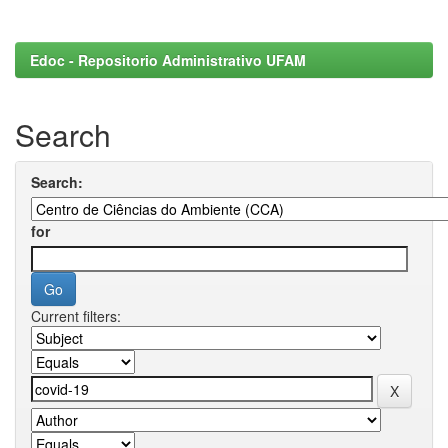
Edoc - Repositorio Administrativo UFAM
Search
Search:
for
Current filters: