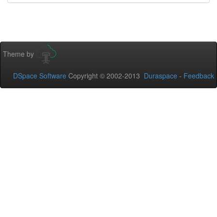
Theme by
DSpace Software
Copyright © 2002-2013
Duraspace
-
Feedback