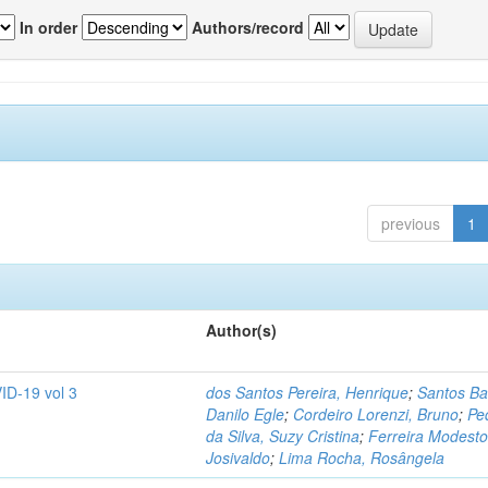
In order
Authors/record
previous
1
Author(s)
ID-19 vol 3
dos Santos Pereira, Henrique
;
Santos Ba
Danilo Egle
;
Cordeiro Lorenzi, Bruno
;
Pe
da Silva, Suzy Cristina
;
Ferreira Modesto
Josivaldo
;
Lima Rocha, Rosângela