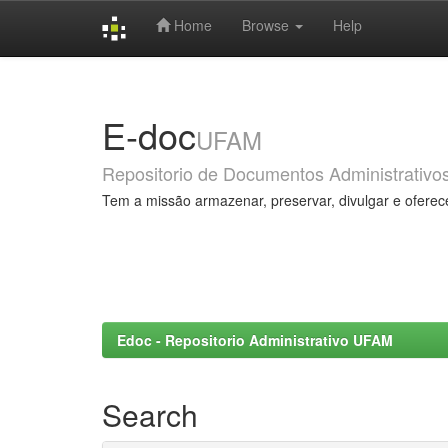
Home
Browse
Help
Skip
navigation
E-doc
UFAM
Repositorio de Documentos Administrativo
Tem a missão armazenar, preservar, divulgar e oferec
Edoc - Repositorio Administrativo UFAM
Search