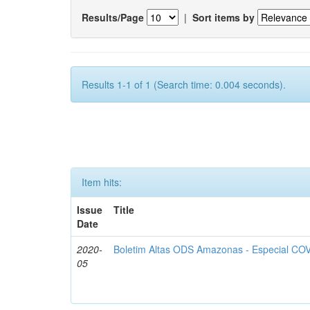
Results/Page
|
Sort items by
Results 1-1 of 1 (Search time: 0.004 seconds).
Item hits:
Issue
Title
Date
2020-
Boletim Altas ODS Amazonas - Especial COV
05