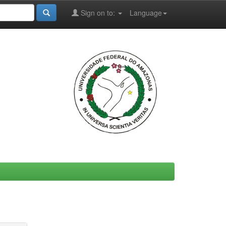
Sign on to:
Language