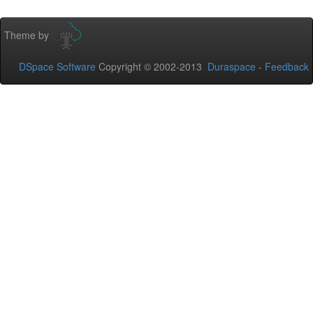
Theme by
DSpace Software
Copyright © 2002-2013
Duraspace
-
Feedback