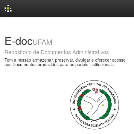
Skip
navigation
E-doc
UFAM
Repositorio de Documentos Administrativos
Tem a missão armazenar, preservar, divulgar e oferecer acesso
aos Documentos produzidos para os portais institucionais