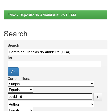
Edoc - Repositorio Administrativo UFAM
Search
Search:
for
Current filters: