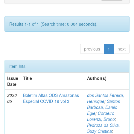
Results 1-1 of 1 (Search time: 0.004 seconds).
previous
1
next
Item hits:
Issue
Title
Author(s)
Date
2020-
Boletim Altas ODS Amazonas -
dos Santos Pereira,
05
Especial COVID-19 vol 3
Henrique
;
Santos
Barbosa, Danilo
Egle
;
Cordeiro
Lorenzi, Bruno
;
Pedroza da Silva,
Suzy Cristina
;