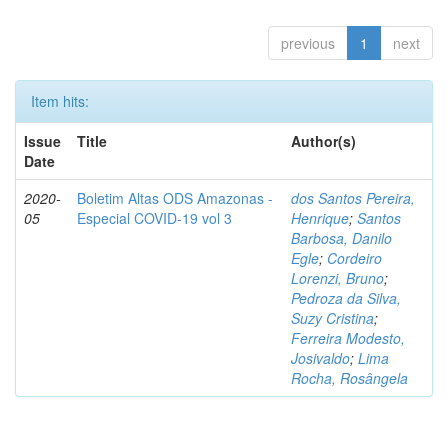
previous
1
next
Item hits:
Issue
Title
Author(s)
Date
2020-
Boletim Altas ODS Amazonas -
dos Santos Pereira,
05
Especial COVID-19 vol 3
Henrique
;
Santos
Barbosa, Danilo
Egle
;
Cordeiro
Lorenzi, Bruno
;
Pedroza da Silva,
Suzy Cristina
;
Ferreira Modesto,
Josivaldo
;
Lima
Rocha, Rosângela