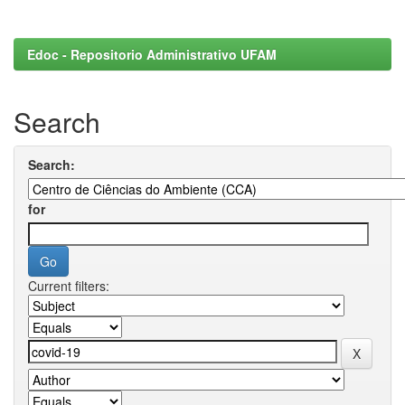
Edoc - Repositorio Administrativo UFAM
Search
Search:
for
Current filters: