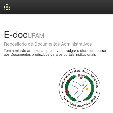
Skip
navigation
E-doc
UFAM
Repositorio de Documentos Administrativos
Tem a missão armazenar, preservar, divulgar e oferecer acesso
aos Documentos produzidos para os portais institucionais