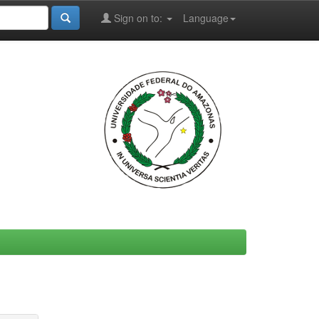
Sign on to:
Language