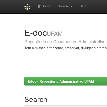
Home
Browse
Help
Skip
navigation
E-doc
UFAM
Repositorio de Documentos Administrativo
Tem a missão armazenar, preservar, divulgar e oferec
Edoc - Repositorio Administrativo UFAM
Search