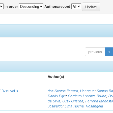
In order
Authors/record
previous
1
Author(s)
ID-19 vol 3
dos Santos Pereira, Henrique
;
Santos Ba
Danilo Egle
;
Cordeiro Lorenzi, Bruno
;
Pe
da Silva, Suzy Cristina
;
Ferreira Modesto
Josivaldo
;
Lima Rocha, Rosângela