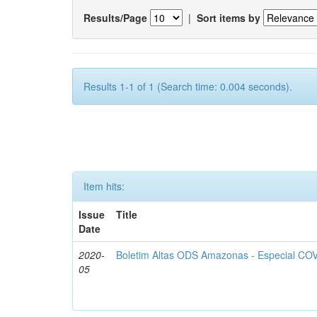
Results/Page
|
Sort items by
Results 1-1 of 1 (Search time: 0.004 seconds).
Item hits:
Issue
Title
Date
2020-
Boletim Altas ODS Amazonas - Especial COV
05