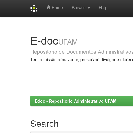
Home
Browse
Help
Skip
navigation
E-doc
UFAM
Repositorio de Documentos Administrativo
Tem a missão armazenar, preservar, divulgar e oferec
Edoc - Repositorio Administrativo UFAM
Search