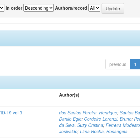
In order
Authors/record
previous
1
Author(s)
ID-19 vol 3
dos Santos Pereira, Henrique
;
Santos Ba
Danilo Egle
;
Cordeiro Lorenzi, Bruno
;
Pe
da Silva, Suzy Cristina
;
Ferreira Modesto
Josivaldo
;
Lima Rocha, Rosângela