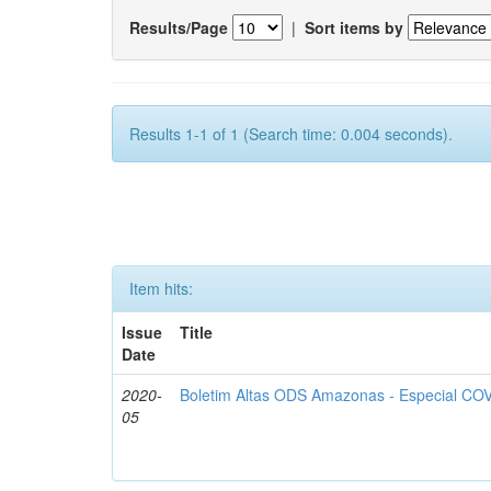
Results/Page
|
Sort items by
Results 1-1 of 1 (Search time: 0.004 seconds).
Item hits:
Issue
Title
Date
2020-
Boletim Altas ODS Amazonas - Especial COV
05