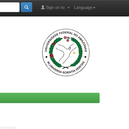
Sign on to:
Language