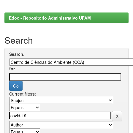
Edoc - Repositorio Administrativo UFAM
Search
Search:
for
Current filters: