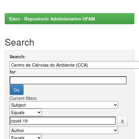
Edoc - Repositorio Administrativo UFAM
Search
Search:
for
Current filters: