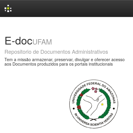
Skip
navigation
E-doc
UFAM
Repositorio de Documentos Administrativos
Tem a missão armazenar, preservar, divulgar e oferecer acesso
aos Documentos produzidos para os portais institucionais