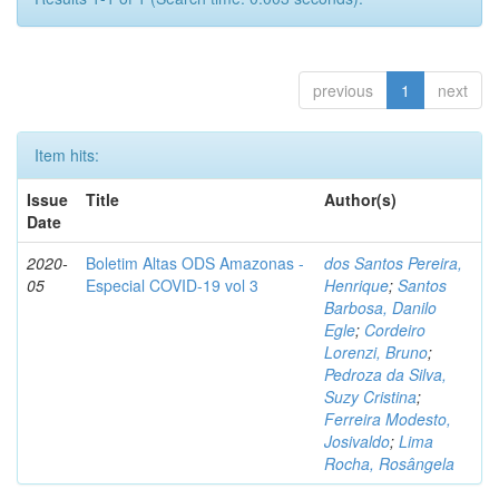
previous
1
next
Item hits:
Issue
Title
Author(s)
Date
2020-
Boletim Altas ODS Amazonas -
dos Santos Pereira,
05
Especial COVID-19 vol 3
Henrique
;
Santos
Barbosa, Danilo
Egle
;
Cordeiro
Lorenzi, Bruno
;
Pedroza da Silva,
Suzy Cristina
;
Ferreira Modesto,
Josivaldo
;
Lima
Rocha, Rosângela