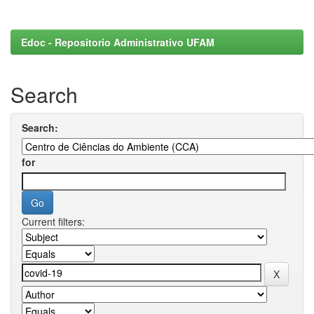
Edoc - Repositorio Administrativo UFAM
Search
Search:
for
Current filters: