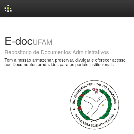
Skip
navigation
E-doc
UFAM
Repositorio de Documentos Administrativos
Tem a missão armazenar, preservar, divulgar e oferecer acesso
aos Documentos produzidos para os portais institucionais