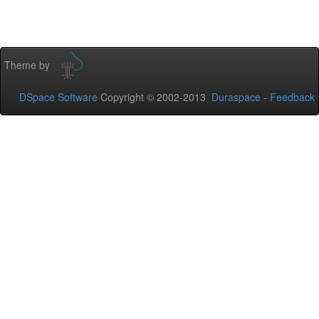
Theme by
DSpace Software
Copyright © 2002-2013
Duraspace
-
Feedback