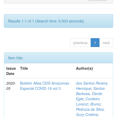
Results 1-1 of 1 (Search time: 0.003 seconds).
previous
1
next
Item hits:
Issue
Title
Author(s)
Date
2020-
Boletim Altas ODS Amazonas -
dos Santos Pereira,
05
Especial COVID-19 vol 3
Henrique
;
Santos
Barbosa, Danilo
Egle
;
Cordeiro
Lorenzi, Bruno
;
Pedroza da Silva,
Suzy Cristina
;