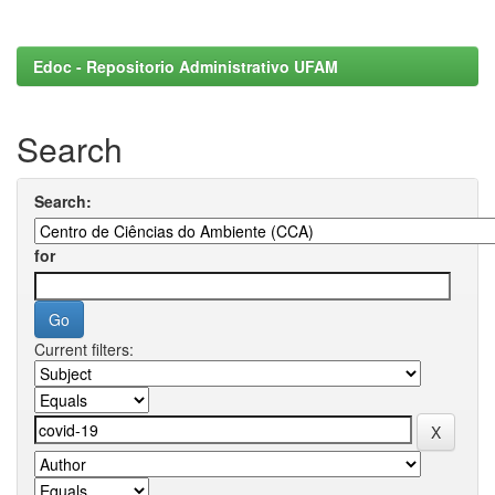
Edoc - Repositorio Administrativo UFAM
Search
Search:
for
Current filters: