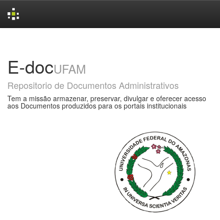
Skip
navigation
E-doc
UFAM
Repositorio de Documentos Administrativos
Tem a missão armazenar, preservar, divulgar e oferecer acesso
aos Documentos produzidos para os portais institucionais