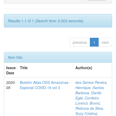
Results 1-1 of 1 (Search time: 0.003 seconds).
previous
1
next
Item hits:
Issue
Title
Author(s)
Date
2020-
Boletim Altas ODS Amazonas -
dos Santos Pereira,
05
Especial COVID-19 vol 3
Henrique
;
Santos
Barbosa, Danilo
Egle
;
Cordeiro
Lorenzi, Bruno
;
Pedroza da Silva,
Suzy Cristina
;