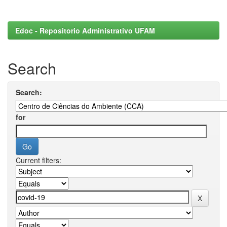
Edoc - Repositorio Administrativo UFAM
Search
Search:
for
Current filters: