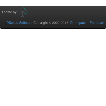
Theme by
DSpace Software
Copyright © 2002-2013
Duraspace
-
Feedback