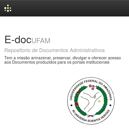
Skip
navigation
E-doc
UFAM
Repositorio de Documentos Administrativos
Tem a missão armazenar, preservar, divulgar e oferecer acesso
aos Documentos produzidos para os portais institucionais