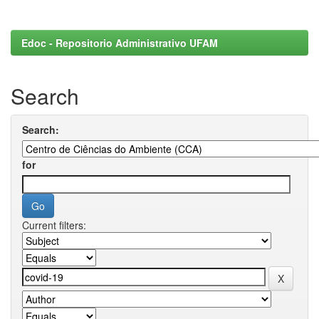
Edoc - Repositorio Administrativo UFAM
Search
Search:
for
Current filters: