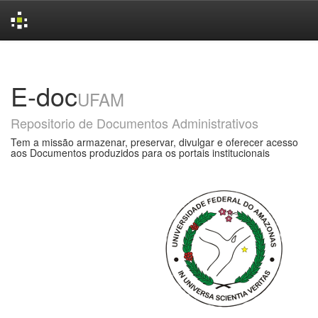
Skip
navigation
E-doc
UFAM
Repositorio de Documentos Administrativos
Tem a missão armazenar, preservar, divulgar e oferecer acesso
aos Documentos produzidos para os portais institucionais