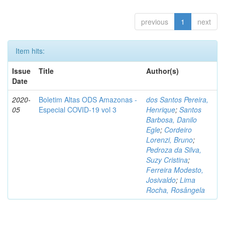
previous
1
next
Item hits:
Issue
Title
Author(s)
Date
2020-
Boletim Altas ODS Amazonas -
dos Santos Pereira,
05
Especial COVID-19 vol 3
Henrique
;
Santos
Barbosa, Danilo
Egle
;
Cordeiro
Lorenzi, Bruno
;
Pedroza da Silva,
Suzy Cristina
;
Ferreira Modesto,
Josivaldo
;
Lima
Rocha, Rosângela