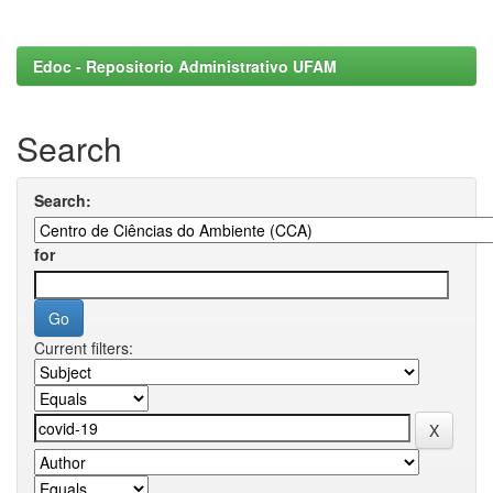
Edoc - Repositorio Administrativo UFAM
Search
Search:
for
Current filters: