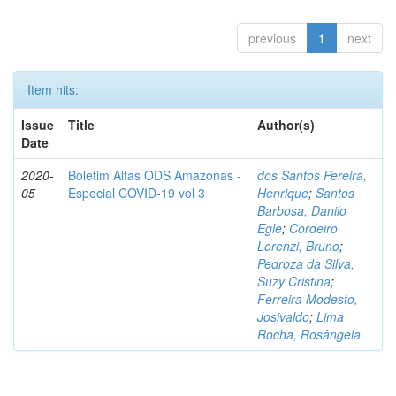
previous
1
next
Item hits:
Issue
Title
Author(s)
Date
2020-
Boletim Altas ODS Amazonas -
dos Santos Pereira,
05
Especial COVID-19 vol 3
Henrique
;
Santos
Barbosa, Danilo
Egle
;
Cordeiro
Lorenzi, Bruno
;
Pedroza da Silva,
Suzy Cristina
;
Ferreira Modesto,
Josivaldo
;
Lima
Rocha, Rosângela