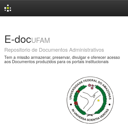
Skip
navigation
E-doc
UFAM
Repositorio de Documentos Administrativos
Tem a missão armazenar, preservar, divulgar e oferecer acesso
aos Documentos produzidos para os portais institucionais