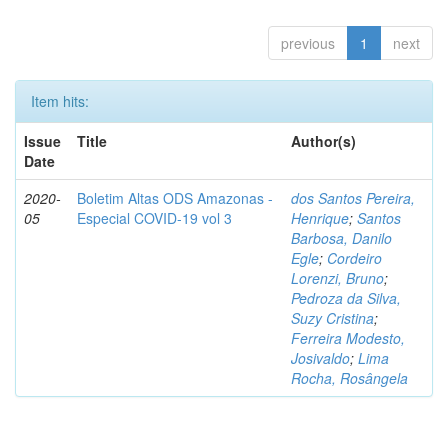
previous
1
next
Item hits:
Issue
Title
Author(s)
Date
2020-
Boletim Altas ODS Amazonas -
dos Santos Pereira,
05
Especial COVID-19 vol 3
Henrique
;
Santos
Barbosa, Danilo
Egle
;
Cordeiro
Lorenzi, Bruno
;
Pedroza da Silva,
Suzy Cristina
;
Ferreira Modesto,
Josivaldo
;
Lima
Rocha, Rosângela