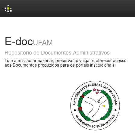
Skip
navigation
E-doc
UFAM
Repositorio de Documentos Administrativos
Tem a missão armazenar, preservar, divulgar e oferecer acesso
aos Documentos produzidos para os portais institucionais