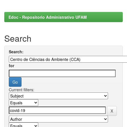
Edoc - Repositorio Administrativo UFAM
Search
Search:
for
Current filters: