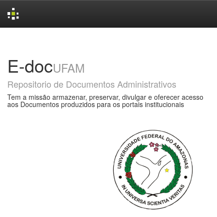
Skip
navigation
E-doc
UFAM
Repositorio de Documentos Administrativos
Tem a missão armazenar, preservar, divulgar e oferecer acesso
aos Documentos produzidos para os portais institucionais