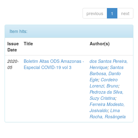
previous
1
next
Item hits:
Issue
Title
Author(s)
Date
2020-
Boletim Altas ODS Amazonas -
dos Santos Pereira,
05
Especial COVID-19 vol 3
Henrique
;
Santos
Barbosa, Danilo
Egle
;
Cordeiro
Lorenzi, Bruno
;
Pedroza da Silva,
Suzy Cristina
;
Ferreira Modesto,
Josivaldo
;
Lima
Rocha, Rosângela