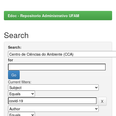
Edoc - Repositorio Administrativo UFAM
Search
Search:
for
Current filters: