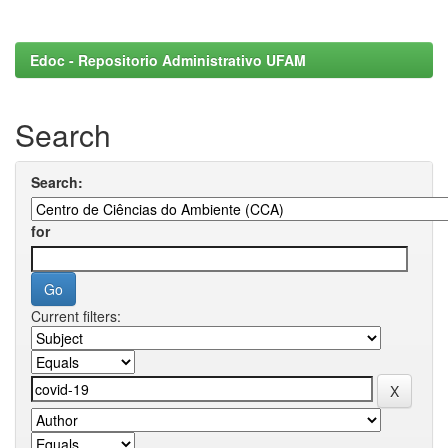
Edoc - Repositorio Administrativo UFAM
Search
Search:
for
Current filters: