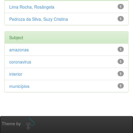
Lima Rocha, Rosângela
1
Pedroza da Silva, Suzy Cristina
1
Subject
amazonas
1
coronavirus
1
interior
1
municípios
1
Theme by