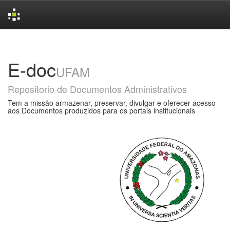
Skip
navigation
E-doc
UFAM
Repositorio de Documentos Administrativos
Tem a missão armazenar, preservar, divulgar e oferecer acesso
aos Documentos produzidos para os portais institucionais