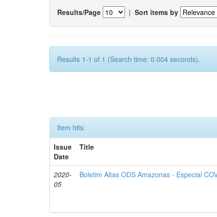
Results/Page
|
Sort items by
Results 1-1 of 1 (Search time: 0.004 seconds).
Item hits:
Issue
Title
Date
2020-
Boletim Altas ODS Amazonas - Especial COV
05