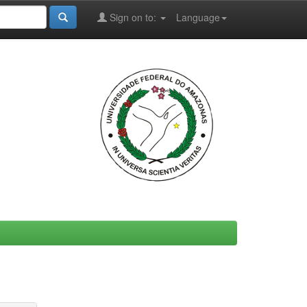
Sign on to:
Language