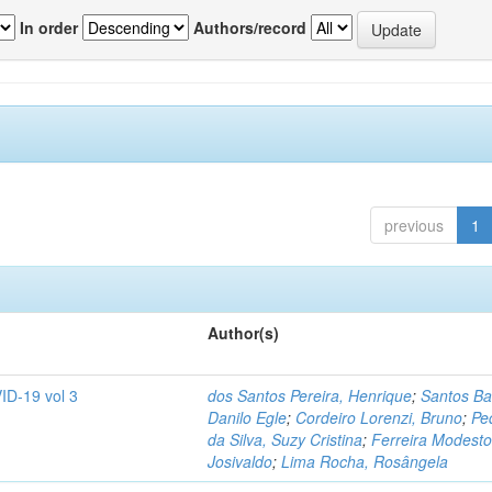
In order
Authors/record
previous
1
Author(s)
ID-19 vol 3
dos Santos Pereira, Henrique
;
Santos Ba
Danilo Egle
;
Cordeiro Lorenzi, Bruno
;
Pe
da Silva, Suzy Cristina
;
Ferreira Modesto
Josivaldo
;
Lima Rocha, Rosângela