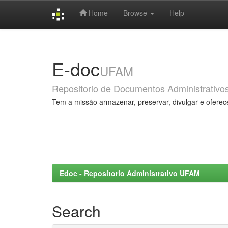
Home
Browse
Help
Skip
navigation
E-doc
UFAM
Repositorio de Documentos Administrativo
Tem a missão armazenar, preservar, divulgar e oferec
Edoc - Repositorio Administrativo UFAM
Search