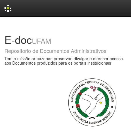
Skip
navigation
E-doc
UFAM
Repositorio de Documentos Administrativos
Tem a missão armazenar, preservar, divulgar e oferecer acesso
aos Documentos produzidos para os portais institucionais