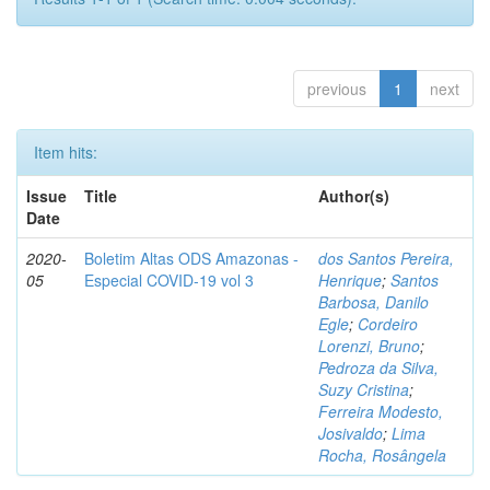
previous
1
next
Item hits:
Issue
Title
Author(s)
Date
2020-
Boletim Altas ODS Amazonas -
dos Santos Pereira,
05
Especial COVID-19 vol 3
Henrique
;
Santos
Barbosa, Danilo
Egle
;
Cordeiro
Lorenzi, Bruno
;
Pedroza da Silva,
Suzy Cristina
;
Ferreira Modesto,
Josivaldo
;
Lima
Rocha, Rosângela