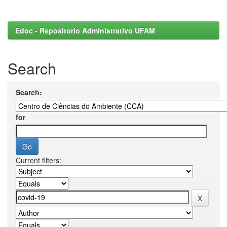
Edoc - Repositorio Administrativo UFAM
Search
Search:
for
Current filters: