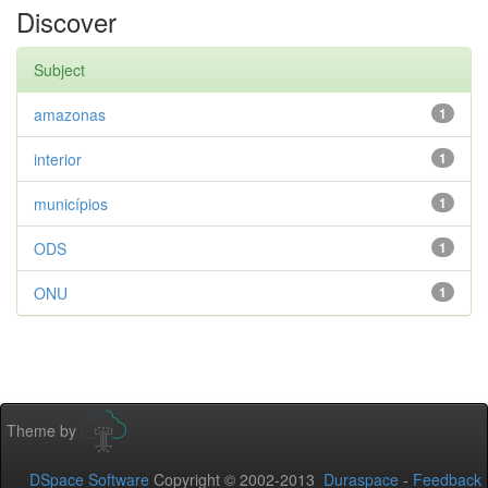
Discover
Subject
amazonas
1
interior
1
municípios
1
ODS
1
ONU
1
Theme by
DSpace Software
Copyright © 2002-2013
Duraspace
-
Feedback