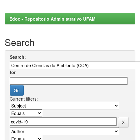
Edoc - Repositorio Administrativo UFAM
Search
Search:
for
Current filters: