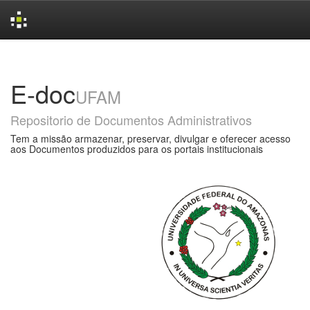
Skip
navigation
E-doc
UFAM
Repositorio de Documentos Administrativos
Tem a missão armazenar, preservar, divulgar e oferecer acesso
aos Documentos produzidos para os portais institucionais