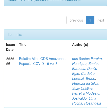
previous
1
next
Item hits:
Issue
Title
Author(s)
Date
2020-
Boletim Altas ODS Amazonas -
dos Santos Pereira,
05
Especial COVID-19 vol 3
Henrique
;
Santos
Barbosa, Danilo
Egle
;
Cordeiro
Lorenzi, Bruno
;
Pedroza da Silva,
Suzy Cristina
;
Ferreira Modesto,
Josivaldo
;
Lima
Rocha, Rosângela