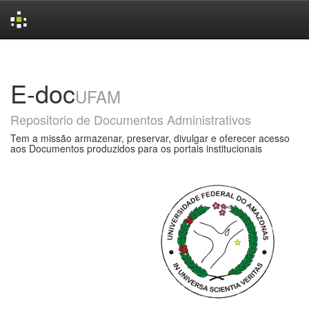
Skip
navigation
E-doc
UFAM
Repositorio de Documentos Administrativos
Tem a missão armazenar, preservar, divulgar e oferecer acesso
aos Documentos produzidos para os portais institucionais