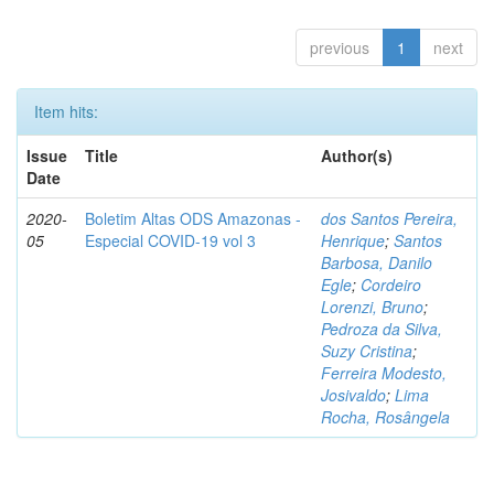
previous
1
next
Item hits:
Issue
Title
Author(s)
Date
2020-
Boletim Altas ODS Amazonas -
dos Santos Pereira,
05
Especial COVID-19 vol 3
Henrique
;
Santos
Barbosa, Danilo
Egle
;
Cordeiro
Lorenzi, Bruno
;
Pedroza da Silva,
Suzy Cristina
;
Ferreira Modesto,
Josivaldo
;
Lima
Rocha, Rosângela