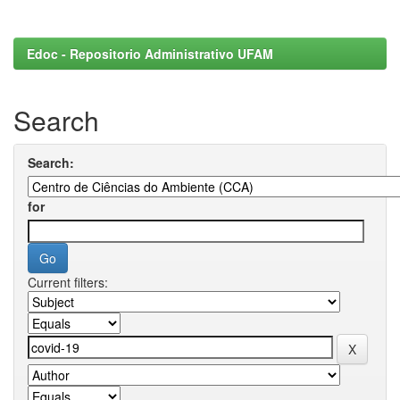
Edoc - Repositorio Administrativo UFAM
Search
Search:
for
Current filters: