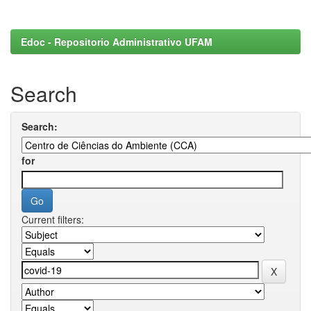
Edoc - Repositorio Administrativo UFAM
Search
Search:
for
Current filters: