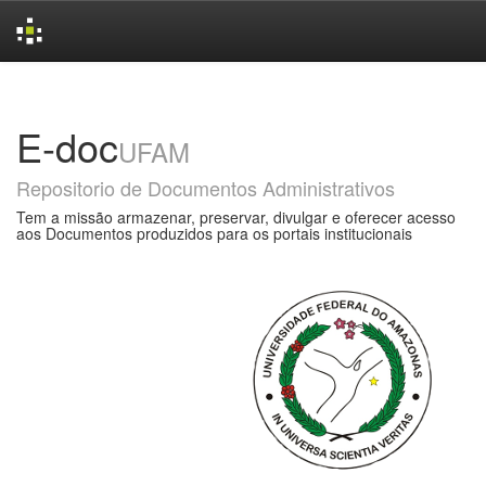
Skip
navigation
E-doc
UFAM
Repositorio de Documentos Administrativos
Tem a missão armazenar, preservar, divulgar e oferecer acesso
aos Documentos produzidos para os portais institucionais