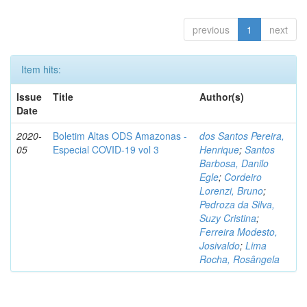
previous
1
next
Item hits:
Issue
Title
Author(s)
Date
2020-
Boletim Altas ODS Amazonas -
dos Santos Pereira,
05
Especial COVID-19 vol 3
Henrique
;
Santos
Barbosa, Danilo
Egle
;
Cordeiro
Lorenzi, Bruno
;
Pedroza da Silva,
Suzy Cristina
;
Ferreira Modesto,
Josivaldo
;
Lima
Rocha, Rosângela