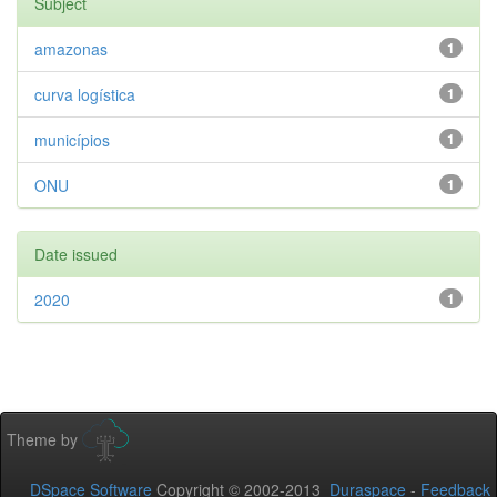
Subject
amazonas
1
curva logística
1
municípios
1
ONU
1
Date issued
2020
1
Theme by
DSpace Software
Copyright © 2002-2013
Duraspace
-
Feedback