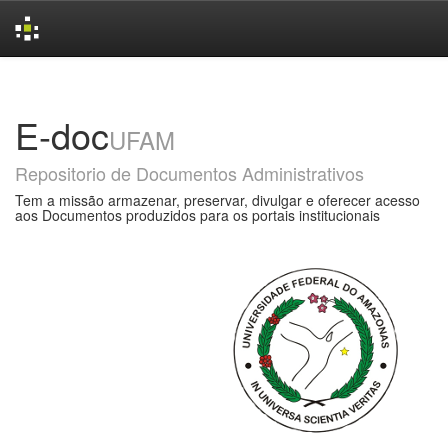
Skip
navigation
E-doc
UFAM
Repositorio de Documentos Administrativos
Tem a missão armazenar, preservar, divulgar e oferecer acesso
aos Documentos produzidos para os portais institucionais