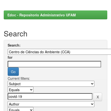
Edoc - Repositorio Administrativo UFAM
Search
Search:
for
Current filters: