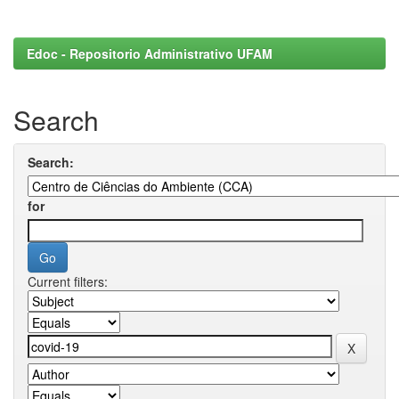
Edoc - Repositorio Administrativo UFAM
Search
Search:
for
Current filters: