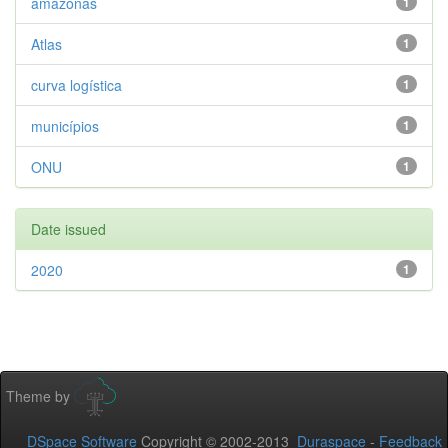
amazonas
1
Atlas
1
curva logística
1
municípios
1
ONU
1
Date issued
2020
1
Theme by
DSpace Software
Copyright © 2002-2013
Duraspace
-
Feedback