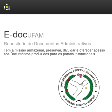
Skip
navigation
E-doc
UFAM
Repositorio de Documentos Administrativos
Tem a missão armazenar, preservar, divulgar e oferecer acesso
aos Documentos produzidos para os portais institucionais