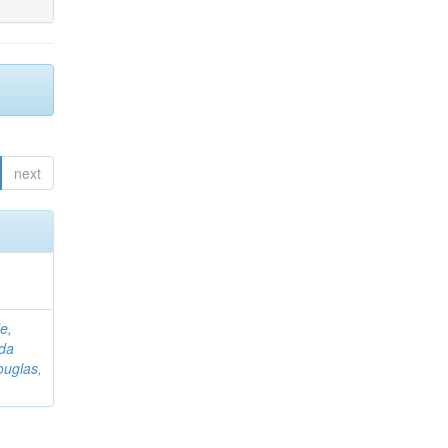
next
e,
 da
uglas,