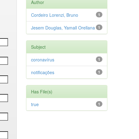
Author
Cordeiro Lorenzi, Bruno
1
Jesem Douglas, Yamall Orellana
1
Subject
coronavírus
1
notificações
1
Has File(s)
true
1