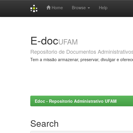
Home
Browse
Help
Skip
navigation
E-doc
UFAM
Repositorio de Documentos Administrativo
Tem a missão armazenar, preservar, divulgar e oferec
Edoc - Repositorio Administrativo UFAM
Search