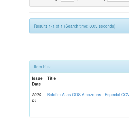
Results 1-1 of 1 (Search time: 0.03 seconds).
Item hits:
Issue
Title
Date
2020-
Boletim Altas ODS Amazonas - Especial COV
04