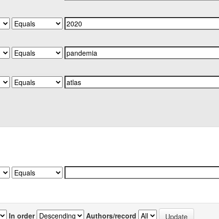
In order
Authors/record