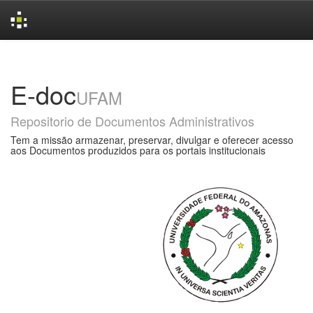
Skip
navigation
E-doc
UFAM
Repositorio de Documentos Administrativos
Tem a missão armazenar, preservar, divulgar e oferecer acesso
aos Documentos produzidos para os portais institucionais