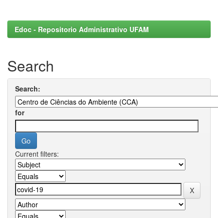
Edoc - Repositorio Administrativo UFAM
Search
Search:
for
Current filters: