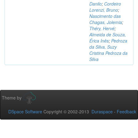
Danilo
;
Cordeiro
Lorenzi, Bruno
;
Nascimento das
Chagas, Jolemia
;
Théry, Hervé
;
Almeida de Souza,
Érica Inês
;
Pedroza
da Silva, Suzy
Cristina Pedroza da
Silva
Theme by
DSpace Software
Copyright © 2002-2013
Duraspace
-
Feedback