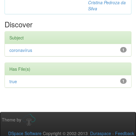
Cristina Pedroza da
Silva
Discover
Subject
coronavírus
1
Has File(s)
true
1
Theme by
DSpace Software
Copyright © 2002-2013
Duraspace
-
Feedback