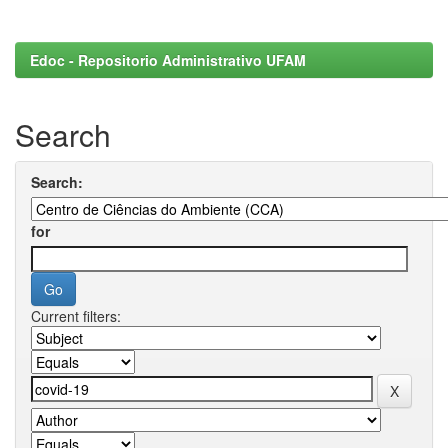
Edoc - Repositorio Administrativo UFAM
Search
Search:
for
Current filters: