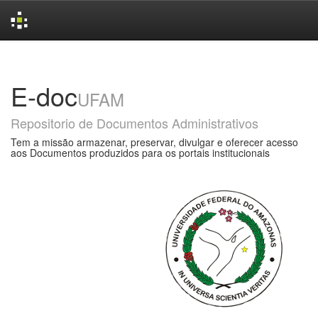
Skip
navigation
E-doc
UFAM
Repositorio de Documentos Administrativos
Tem a missão armazenar, preservar, divulgar e oferecer acesso
aos Documentos produzidos para os portais institucionais