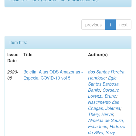
previous
1
next
Item hits:
Issue
Title
Author(s)
Date
2020-
Boletim Altas ODS Amazonas -
dos Santos Pereira,
05
Especial COVID-19 vol 5
Henrique
;
Egle
Santos Barbosa,
Danilo
;
Cordeiro
Lorenzi, Bruno
;
Nascimento das
Chagas, Jolemia
;
Théry, Hervé
;
Almeida de Souza,
Érica Inês
;
Pedroza
da Silva, Suzy