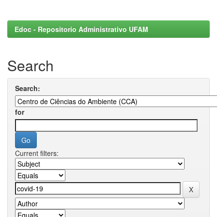
Edoc - Repositorio Administrativo UFAM
Search
Search:
for
Current filters: