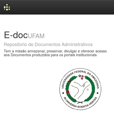
Skip
navigation
E-doc
UFAM
Repositorio de Documentos Administrativos
Tem a missão armazenar, preservar, divulgar e oferecer acesso
aos Documentos produzidos para os portais institucionais