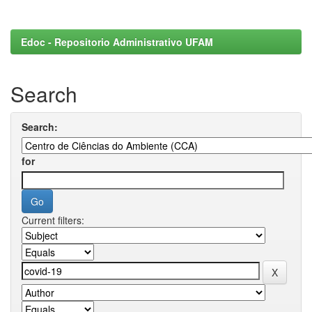
Edoc - Repositorio Administrativo UFAM
Search
Search:
for
Current filters: