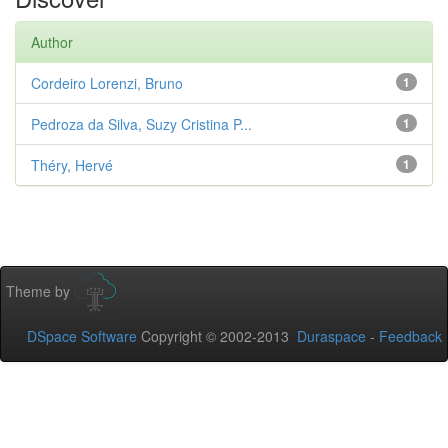
Author
Cordeiro Lorenzi, Bruno
1
Pedroza da Silva, Suzy Cristina P...
1
Théry, Hervé
1
Theme by
DSpace Software
Copyright © 2002-2013
Duraspace
-
Feedback