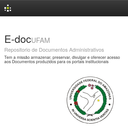
Skip
navigation
E-doc
UFAM
Repositorio de Documentos Administrativos
Tem a missão armazenar, preservar, divulgar e oferecer acesso
aos Documentos produzidos para os portais institucionais