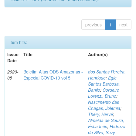
previous
1
next
Item hits:
Issue
Title
Author(s)
Date
2020-
Boletim Altas ODS Amazonas -
dos Santos Pereira,
05
Especial COVID-19 vol 5
Henrique
;
Egle
Santos Barbosa,
Danilo
;
Cordeiro
Lorenzi, Bruno
;
Nascimento das
Chagas, Jolemia
;
Théry, Hervé
;
Almeida de Souza,
Érica Inês
;
Pedroza
da Silva, Suzy