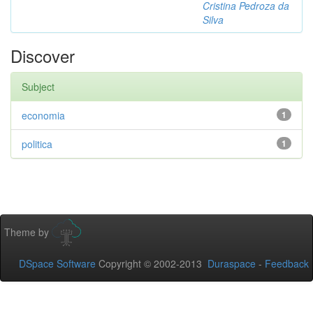
Cristina Pedroza da
Silva
Discover
Subject
economia
1
politica
1
Theme by
DSpace Software
Copyright © 2002-2013
Duraspace
-
Feedback