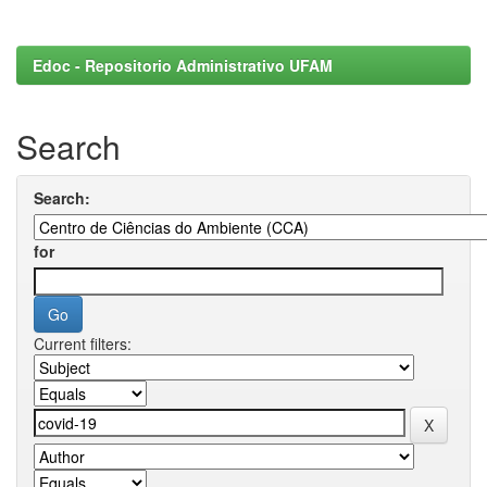
Edoc - Repositorio Administrativo UFAM
Search
Search:
for
Current filters: