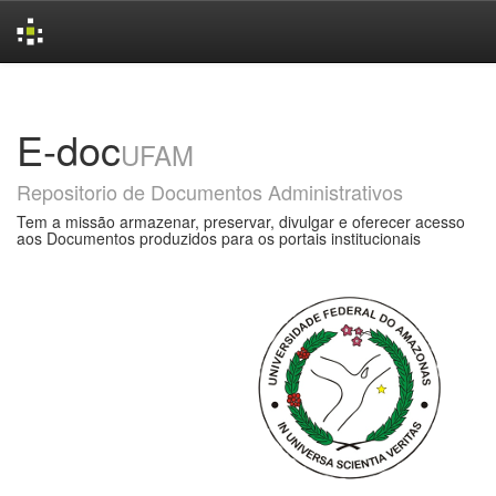
Skip
navigation
E-doc
UFAM
Repositorio de Documentos Administrativos
Tem a missão armazenar, preservar, divulgar e oferecer acesso
aos Documentos produzidos para os portais institucionais