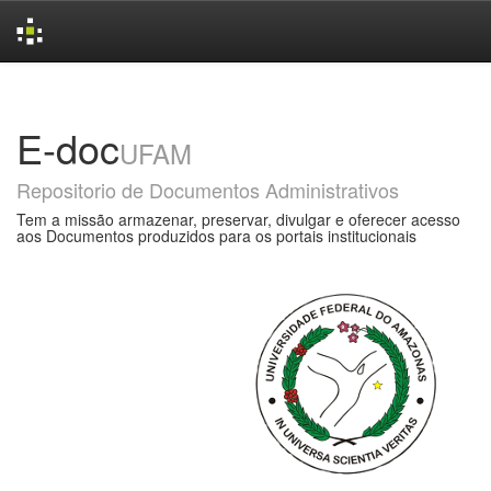
Skip
navigation
E-doc
UFAM
Repositorio de Documentos Administrativos
Tem a missão armazenar, preservar, divulgar e oferecer acesso
aos Documentos produzidos para os portais institucionais