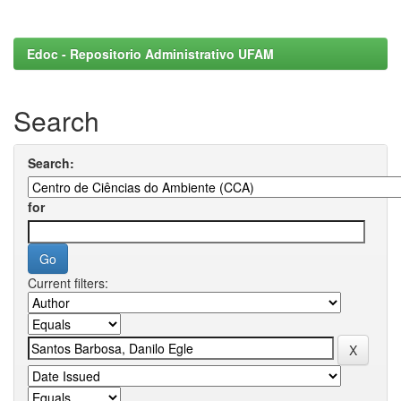
Edoc - Repositorio Administrativo UFAM
Search
Search:
for
Current filters: