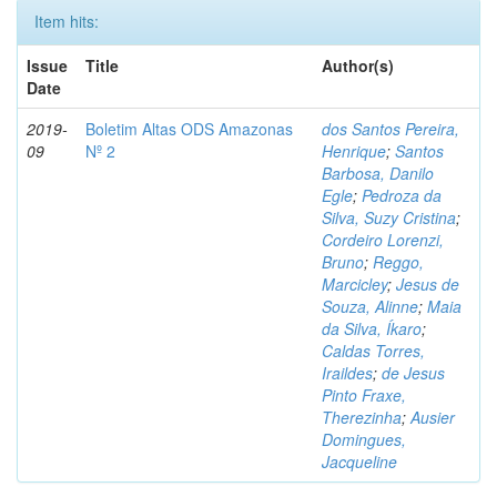
Item hits:
Issue
Title
Author(s)
Date
2019-
Boletim Altas ODS Amazonas
dos Santos Pereira,
09
Nº 2
Henrique
;
Santos
Barbosa, Danilo
Egle
;
Pedroza da
Silva, Suzy Cristina
;
Cordeiro Lorenzi,
Bruno
;
Reggo,
Marcicley
;
Jesus de
Souza, Alinne
;
Maia
da Silva, Íkaro
;
Caldas Torres,
Iraildes
;
de Jesus
Pinto Fraxe,
Therezinha
;
Ausier
Domingues,
Jacqueline