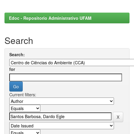
Edoc - Repositorio Administrativo UFAM
Search
Search:
for
Current filters: