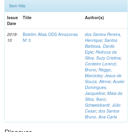
Item hits:
Issue
Title
Author(s)
Date
2019-
Boletim Altas ODS Amazonas
dos Santos Pereira,
10
Nº 3
Henrique
;
Santos
Barbosa, Danilo
Egle
;
Pedroza da
Silva, Suzy Cristina
;
Cordeiro Lorenzi,
Bruno
;
Reggo,
Marcicley
;
Jesus de
Souza, Alinne
;
Ausier
Domingues,
Jacqueline
;
Maia da
Silva, Íkaro
;
Schweickardt, Júlio
Cesar
;
dos Santos
Bruno, Ana Carla
Discover