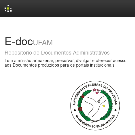
Skip
navigation
E-doc
UFAM
Repositorio de Documentos Administrativos
Tem a missão armazenar, preservar, divulgar e oferecer acesso
aos Documentos produzidos para os portais institucionais