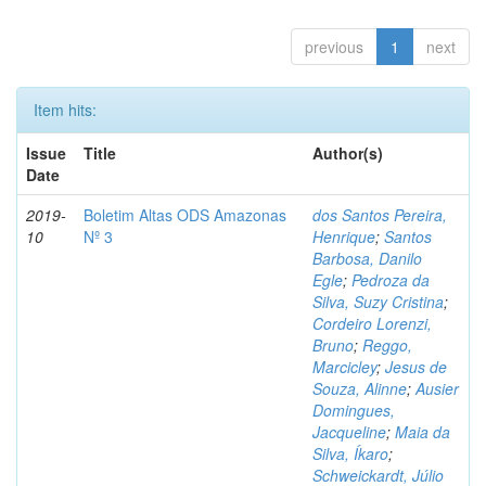
previous
1
next
Item hits:
Issue
Title
Author(s)
Date
2019-
Boletim Altas ODS Amazonas
dos Santos Pereira,
10
Nº 3
Henrique
;
Santos
Barbosa, Danilo
Egle
;
Pedroza da
Silva, Suzy Cristina
;
Cordeiro Lorenzi,
Bruno
;
Reggo,
Marcicley
;
Jesus de
Souza, Alinne
;
Ausier
Domingues,
Jacqueline
;
Maia da
Silva, Íkaro
;
Schweickardt, Júlio