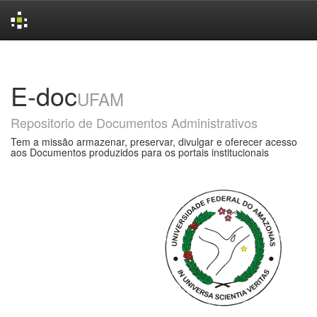
Skip
navigation
E-doc
UFAM
Repositorio de Documentos Administrativos
Tem a missão armazenar, preservar, divulgar e oferecer acesso
aos Documentos produzidos para os portais institucionais