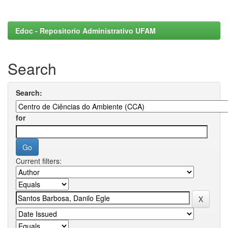
Edoc - Repositorio Administrativo UFAM
Search
Search:
for
Current filters: