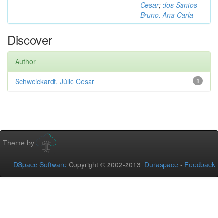
Cesar
;
dos Santos
Bruno, Ana Carla
Discover
Author
Schweickardt, Júlio Cesar
1
Theme by
DSpace Software
Copyright © 2002-2013
Duraspace
-
Feedback