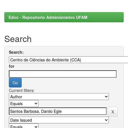
Edoc - Repositorio Administrativo UFAM
Search
Search:
for
Current filters: