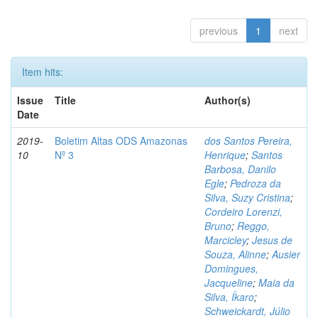
previous
1
next
Item hits:
Issue
Title
Author(s)
Date
2019-
Boletim Altas ODS Amazonas
dos Santos Pereira,
10
Nº 3
Henrique
;
Santos
Barbosa, Danilo
Egle
;
Pedroza da
Silva, Suzy Cristina
;
Cordeiro Lorenzi,
Bruno
;
Reggo,
Marcicley
;
Jesus de
Souza, Alinne
;
Ausier
Domingues,
Jacqueline
;
Maia da
Silva, Íkaro
;
Schweickardt, Júlio