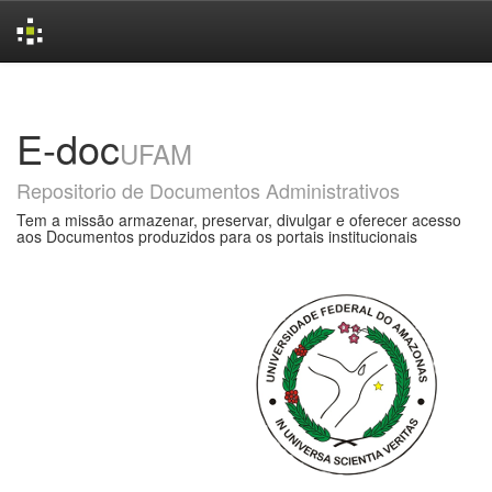
Skip
navigation
E-doc
UFAM
Repositorio de Documentos Administrativos
Tem a missão armazenar, preservar, divulgar e oferecer acesso
aos Documentos produzidos para os portais institucionais