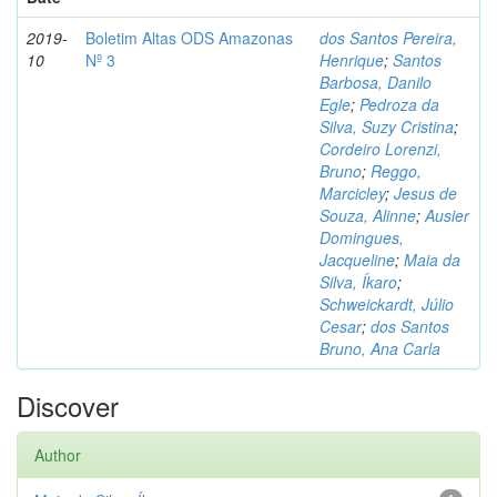
2019-
Boletim Altas ODS Amazonas
dos Santos Pereira,
10
Nº 3
Henrique
;
Santos
Barbosa, Danilo
Egle
;
Pedroza da
Silva, Suzy Cristina
;
Cordeiro Lorenzi,
Bruno
;
Reggo,
Marcicley
;
Jesus de
Souza, Alinne
;
Ausier
Domingues,
Jacqueline
;
Maia da
Silva, Íkaro
;
Schweickardt, Júlio
Cesar
;
dos Santos
Bruno, Ana Carla
Discover
Author