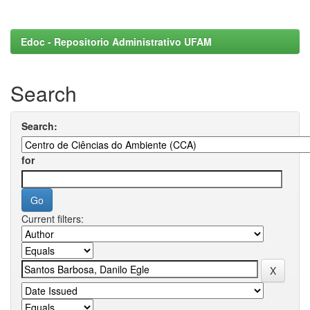
Edoc - Repositorio Administrativo UFAM
Search
Search:
for
Current filters: