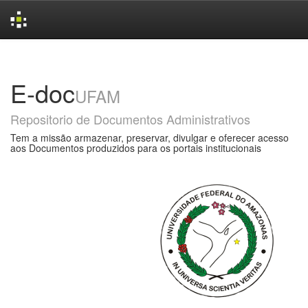
Skip
navigation
E-doc
UFAM
Repositorio de Documentos Administrativos
Tem a missão armazenar, preservar, divulgar e oferecer acesso
aos Documentos produzidos para os portais institucionais