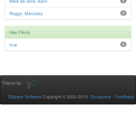
Maia da Silva, Íkaro
1
Reggo, Marcicley
1
Has File(s)
true
1
Theme by
DSpace Software
Copyright © 2002-2013
Duraspace
-
Feedback