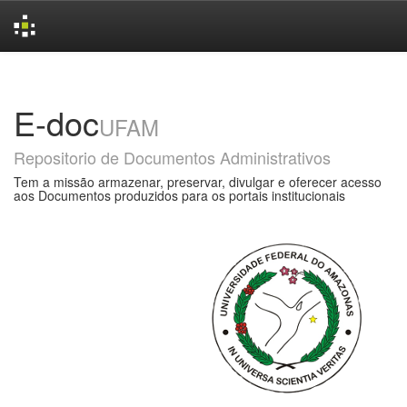
Skip
navigation
E-doc
UFAM
Repositorio de Documentos Administrativos
Tem a missão armazenar, preservar, divulgar e oferecer acesso
aos Documentos produzidos para os portais institucionais