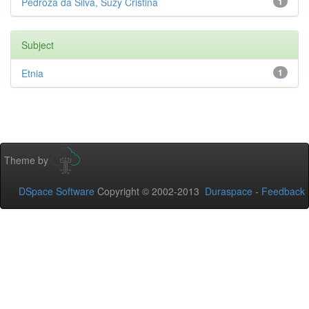
Pedroza da Silva, Suzy Cristina
1
Subject
Etnia
1
Theme by
DSpace Software
Copyright © 2002-2013
Duraspace
-
Feedback