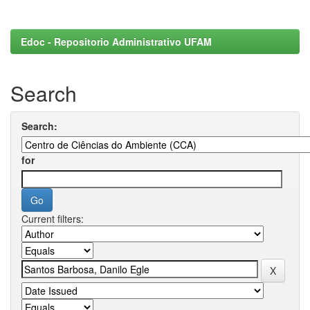
Edoc - Repositorio Administrativo UFAM
Search
Search:
for
Current filters: